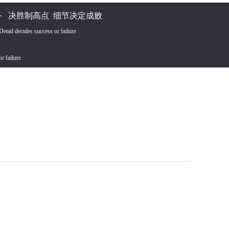
 决胜制高点 细节决定成败
tail decides success or failure
or failure